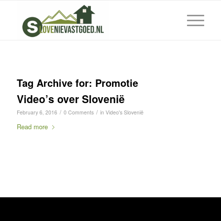
Tag Archive for:
Promotie
Video’s over Slovenië
/
/
February 6, 2016
0 Comments
in
Video's Slovenië
Read more