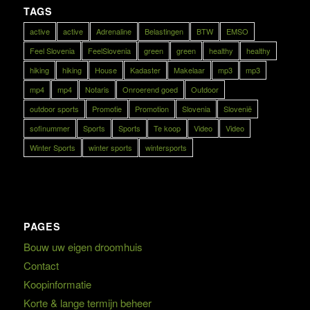
TAGS
active
active
Adrenaline
Belastingen
BTW
EMSO
Feel Slovenia
FeelSlovenia
green
green
healthy
healthy
hiking
hiking
House
Kadaster
Makelaar
mp3
mp3
mp4
mp4
Notaris
Onroerend goed
Outdoor
outdoor sports
Promotie
Promotion
Slovenia
Slovenië
sofinummer
Sports
Sports
Te koop
Video
Video
Winter Sports
winter sports
wintersports
PAGES
Bouw uw eigen droomhuis
Contact
Koopinformatie
Korte & lange termijn beheer