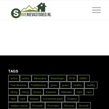
TAGS
active
active
Adrenaline
Belastingen
BTW
EMSO
Feel Slovenia
FeelSlovenia
green
green
healthy
healthy
hiking
hiking
House
Kadaster
Makelaar
mp3
mp3
mp4
mp4
Notaris
Onroerend goed
Outdoor
outdoor sports
Promotie
Promotion
Slovenia
Slovenië