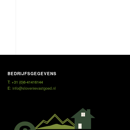
BEDRIJFSGEGEVENS
T: +31 (0)6-41416144
E:
info@slovenievastgoed.nl