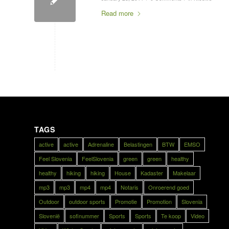
Read more
TAGS
active
active
Adrenaline
Belastingen
BTW
EMSO
Feel Slovenia
FeelSlovenia
green
green
healthy
healthy
hiking
hiking
House
Kadaster
Makelaar
mp3
mp3
mp4
mp4
Notaris
Onroerend goed
Outdoor
outdoor sports
Promotie
Promotion
Slovenia
Slovenië
sofinummer
Sports
Sports
Te koop
Video