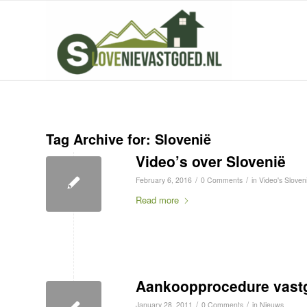
Tag Archive for:
Slovenië
Video’s over Slovenië
/
/
February 6, 2016
0 Comments
in
Video's Sloven
Read more
Aankoopprocedure vastg
/
/
January 28, 2011
0 Comments
in
Nieuws