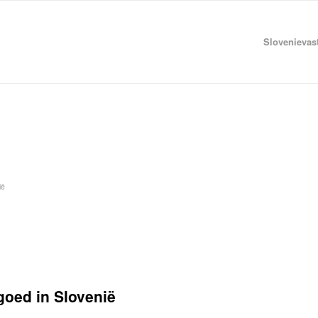
Slovenievas
ië
oed in Slovenië