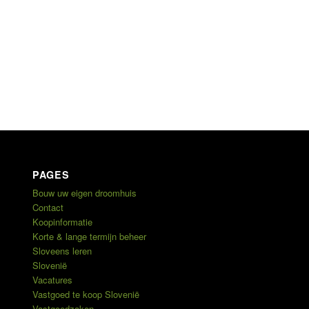
PAGES
Bouw uw eigen droomhuis
Contact
Koopinformatie
Korte & lange termijn beheer
Sloveens leren
Slovenië
Vacatures
Vastgoed te koop Slovenië
Vastgoedzaken