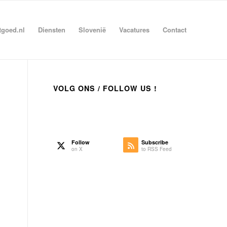
tgoed.nl
Diensten
Slovenië
Vacatures
Contact
VOLG ONS / FOLLOW US !
Follow
Subscribe
on X
to RSS Feed